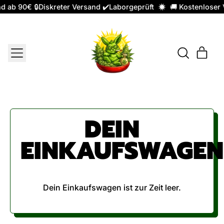
d ab 90€ 🔒Diskreter Versand ✔️Laborgeprüft
🚚 Kostenloser 
MENU
ART
DURCHSUC
EINKA
UNSERE
SEITE
DEIN
EINKAUFSWAGEN
Dein Einkaufswagen ist zur Zeit leer.
Neuer Zwischensumme: €0,00 EUR