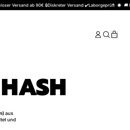
oser Versand ab 90€ 🔒Diskreter Versand ✔️Laborgeprüft
🚚 K
ARTI
EINLOGGEN
DURCHSUC
EINKA
UNSERE
SEITE
 HASH
n)
aus
tet und