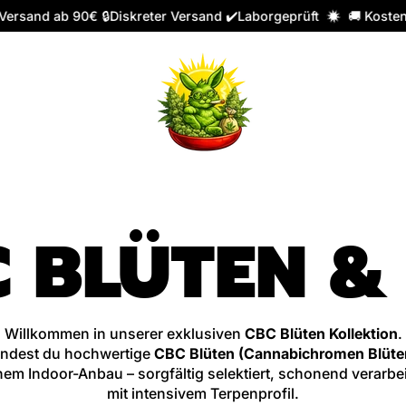
ersand ab 90€ 🔒Diskreter Versand ✔️Laborgeprüft
🚚 Kostenl
C BLÜTEN &
Willkommen in unserer exklusiven
CBC Blüten Kollektion
.
findest du hochwertige
CBC Blüten (Cannabichromen Blüte
em Indoor-Anbau – sorgfältig selektiert, schonend verarbei
mit intensivem Terpenprofil.