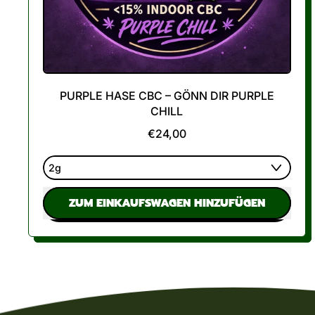
PURPLE HASE CBC – GÖNN DIR PURPLE
CHILL
€24,00
NORMALER PREIS
ZUM EINKAUFSWAGEN HINZUFÜGEN
,
Purple
Hase
CBC
–
Gönn