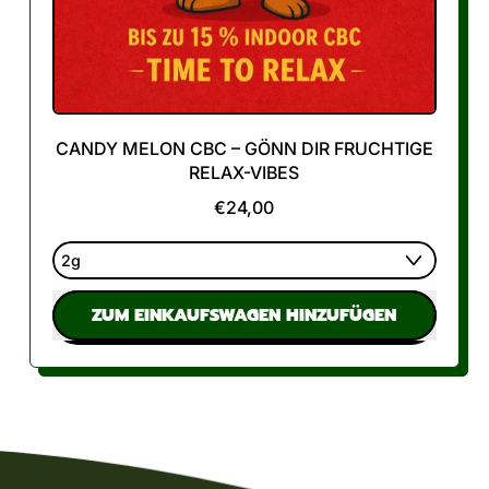
CANDY MELON CBC – GÖNN DIR FRUCHTIGE
RELAX-VIBES
€24,00
NORMALER PREIS
ZUM EINKAUFSWAGEN HINZUFÜGEN
,
Candy
Melon
CBC
–
Gönn