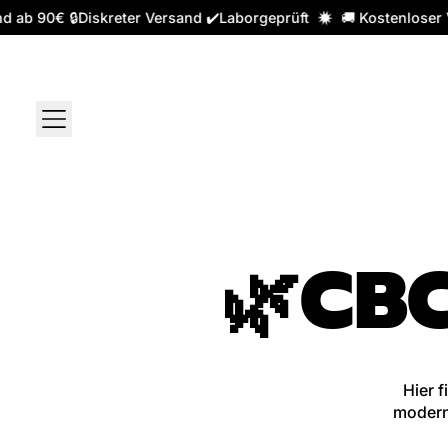
 ab 90€ 🔒Diskreter Versand ✔️Laborgeprüft
🚚 Kostenloser V
MENU
🌿CB
Hier 
modern